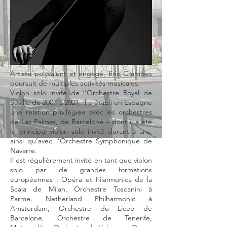
Artiste polyvalent et engagé, Eric Crambes
poursuit de multiples activités musicales.
Violon solo invité de l’Orchestre Royal de
Séville de 2007 à 2021, il a établi en Espagne
une relation privilégiée avec les orchestres
de Las Palmas, de Barcelone – dont il a été
le principal violon solo invité durant 5 ans,
ainsi qu’avec l’Orchestre Symphonique de
Navarre.
Il est régulièrement invité en tant que violon
solo par de grandes formations
européennes : Opéra et Filarmonica de la
Scala de Milan, Orchestre Toscanini à
Parme, Netherland Philharmonic à
Amsterdam, Orchestre du Liceo de
Barcelone, Orchestre de Tenerife,