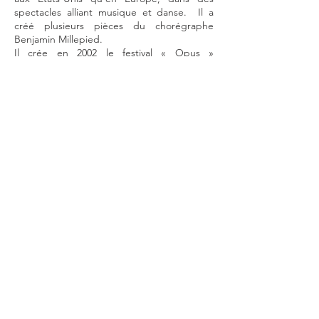
spectacles alliant musique et danse. Il a
créé plusieurs pièces du chorégraphe
Benjamin Millepied.
Il crée en 2002 le festival « Opus »
d’Aubenas Vals-les-Bains qu’il dirige
pendant 7 ans et est depuis 2006 le
directeur artistique de l’Académie-Festival
des Arcs.
Eric Crambes a également enseigné au
Conservatoire Supérieur du Liceo à
Barcelone et est depuis 2011 professeur
assistant de Alexis Galpérine au
Conservatoire National Supérieur de Paris.
Lauréat du concours “Artists International”
de New York, du prix Maurice Ravel et
Premier Prix au concours du Festival des
Arcs en 1996, Eric Crambes commence le
violon à l’âge de six ans par la méthode
Suzuki. Grâce à une bourse de la fondation
de France il poursuit ses études à Londres,
où il entre à l’école Yehudi Menuhin. Ses
études musicales le mènent ensuite à
l’Ecole Supérieure des Archets de Sion