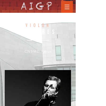
É
R
IC
VIOLON
CR
AMBES
CNSMD Paris