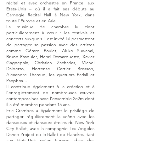
récital et avec orchestre en France, aux
Etats-Unis – où il a fait ses débuts au
Carnegie Recital Hall à New York, dans
toute l’Europe et en Asie.
La musique de chambre lui tient
particulièrement à cœur : les festivals et
concerts auxquels il est invité lui permettent
de partager sa passion avec des artistes
comme Gérard Poulet, Akiko Suwanai,
Bruno Pasquier, Henri Demarquette, Xavier
Gagnepain, Christian Zacharias, Michel
Dalberto, Hortense Cartier Bresson,
Alexandre Tharaud, les quatuors Parisii et
Psophos…
Il contribue également à la création et à
l’enregistrement de nombreuses œuvres
contemporaines avec l’ensemble 2e2m dont
il a été membre pendant 15 ans.
Eric Crambes a également le privilège de
partager régulièrement la scène avec les
danseuses et danseurs étoiles du New York
City Ballet, avec la compagnie Los Angeles
Dance Project ou le Ballet de Flandres, tant
aux Etats-Unis qu’en Europe, dans des