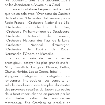
Metropolitan Orchestra de Lisbonne, Opera
ballet vlaanderen à Anvers ou à Gand,
En France il collabore fréquemment en tant
que violon solo avec l’Orchestre du Capitole
de Toulouse, l’Orchestre Philharmonique de
Radio France, l’Orchestre National de Lille,
l’Orchestre de chambre de Paris,
l’Orchestre Philharmonique de Strasbourg,
l’Orchestre National de Lorraine,
l’Orchestre National des Pays de la Loire,
l’Orchestre National d’Auvergne,
l’Orchestre de l’opéra de Rouen
Normandie, l’Opéra de Marseille…
Il a pu, au sein de ces orchestres
prestigieux, côtoyer les plus grands chefs :
Muti, Sawallich, Gergiev, Plasson, Prêtre,
Chung, Herbig, Lopez Coboz, Inbal…
Voyageur infatigable et instigateur de
rencontres improbables, ses concerts en
solo le conduisent des temples shintoïstes
des provinces reculées du Japon aux écoles
de la forêt vénézuélienne en passant par les
plus belles salles de nombreuses
métropoles. Eric Crambes se produit en