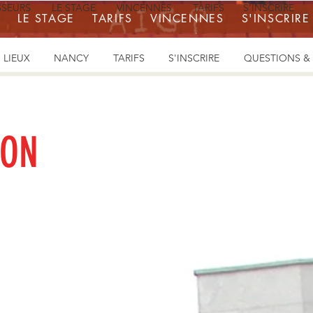
SSEURS
LE STAGE
VINCENNES
TARIFS
S'INSCRIRE
LE STAGE
TARIFS
VINCENNES
S'INSCRIRE
 LIEUX
NANCY
TARIFS
S'INSCRIRE
QUESTIONS &
ION