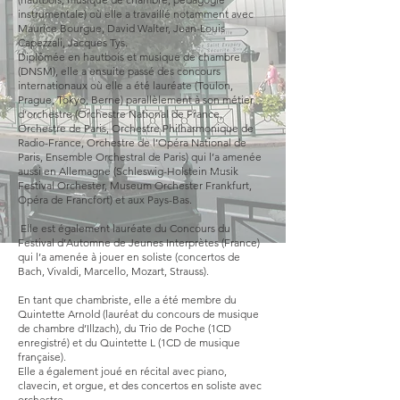
instrumentale) où elle a travaillé notamment avec
Maurice Bourgue, David Walter, Jean-Louis
Capezzali, Jacques Tys.
Diplômée en hautbois et musique de chambre
(DNSM), elle a ensuite passé des concours
internationaux où elle a été lauréate (Toulon,
Prague, Tokyo, Berne) parallèlement à son métier
d’orchestre (Orchestre National de France,
Orchestre de Paris, Orchestre Philharmonique de
Radio-France, Orchestre de l’Opéra National de
Paris, Ensemble Orchestral de Paris) qui l’a amenée
aussi en Allemagne (Schleswig-Holstein Musik
Festival Orchester, Museum Orchester Frankfurt,
Opéra de Francfort) et aux Pays-Bas.
Elle est également lauréate du Concours du
Festival d’Automne de Jeunes Interprètes (France)
qui l’a amenée à jouer en soliste (concertos de
Bach, Vivaldi, Marcello, Mozart, Strauss).
En tant que chambriste, elle a été membre du
Quintette Arnold (lauréat du concours de musique
de chambre d’Illzach), du Trio de Poche (1CD
enregistré) et du Quintette L (1CD de musique
française).
Elle a également joué en récital avec piano,
clavecin, et orgue, et des concertos en soliste avec
orchestre.