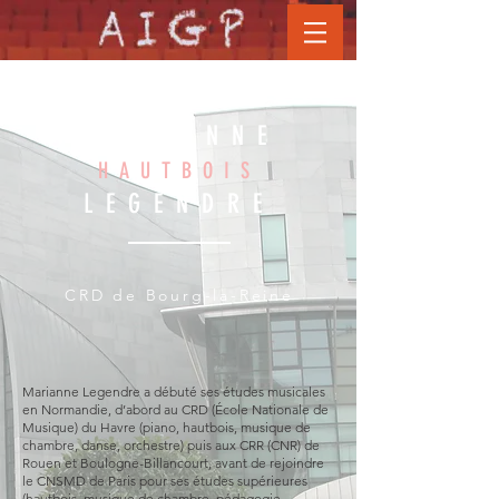
MARIANNE
HAUTBOIS
LEGENDRE
CRD de Bourg-la-Reine
Marianne Legendre a débuté ses études musicales
en Normandie, d’abord au CRD (École Nationale de
Musique) du Havre (piano, hautbois, musique de
chambre, danse, orchestre) puis aux CRR (CNR) de
Rouen et Boulogne-Billancourt, avant de rejoindre
le CNSMD de Paris pour ses études supérieures
(hautbois, musique de chambre, pédagogie