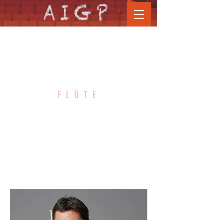
Bouton
VINCENT
FLÛTE
LUCAS
CNSMD Paris
CRR Paris - PSPBB