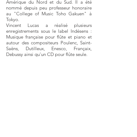
Amérique du Nord et du Sud. Il a été
nommé depuis peu professeur honoraire
au "College of Music Toho Gakuen" à
Tokyo.
Vincent Lucas a réalisé plusieurs
enregistrements sous le label Indésens :
Musique française pour flûte et piano et
autour des compositeurs Poulenc, Saint-
Saëns, Dutilleux, Enesco, Françaix,
Debussy ainsi qu'un CD pour flûte seule.
Vincent Lucas was born in 1967. He began
studying the transverse flute at the age of
eight at the conservatoire à rayonnement
régional de Clermont-Ferrand. In 1981 he
enrolled into the Conservatoire national
supérieur de musique et de danse de
Paris. In 1984 he became a prize-winner at
the International Competition for Young
Musicians Concertino Praga. From 1984–
1989, he was a flutist with the Orchestre
du Capitole de Toulouse. Then, from
1989–1995, he was the 2nd flutist and the
solo piccolo with the Berlin Philharmonic.