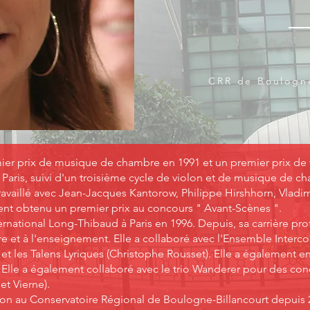
CRR de Boulogne
ier prix de musique de chambre en 1991 et un premier prix de 
aris, suivi d'un troisième cycle de violon et de musique de cha
availlé avec Jean-Jacques Kantorow, Philippe Hirshhorn, Vladi
ment obtenu un premier prix au concours " Avant-Scènes ".
ternational Long-Thibaud à Paris en 1996. Depuis, sa carrière pr
 et à l'enseignement. Elle a collaboré avec l'Ensemble Inter
et les Talens Lyriques (Christophe Rousset). Elle a également 
Elle a également collaboré avec le trio Wanderer pour des conc
t Vierne).
olon au Conservatoire Régional de Boulogne-Billancourt depui