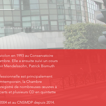
-Billancourt - PSPBB
violon en 1993 au Conservatoire
mbre. Elle a ensuite suivi un cours
mir Mendelssohn, Patrick Bismuth
ofessionnelle est principalement
comtemporain, la Chambre
enregistré de nombreuses œuvres à
erts et plusieurs CD en quintette
s 2004 et au CNSMDP depuis 2014.