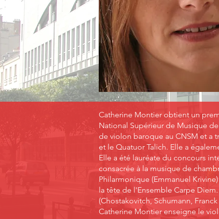
Catherine Montier obtient un prem
National Supérieur de Musique de P
de violon baroque au CNSM et a tr
et le Quatuor Talich. Elle a égale
Elle a été lauréate du concours in
consacrée à la musique de chambre
Philarmonique (Emmanuel Krivine) 
la tête de l'Ensemble Carpe Diem. 
(Chostakovitch, Schumann, Franck e
Catherine Montier enseigne le vi