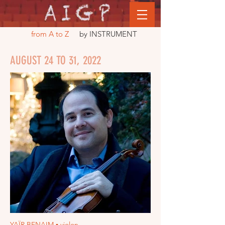
from A to Z
by INSTRUMENT
AUGUST 24 TO 31, 2022
YAÏR BENAIM ▪ violon