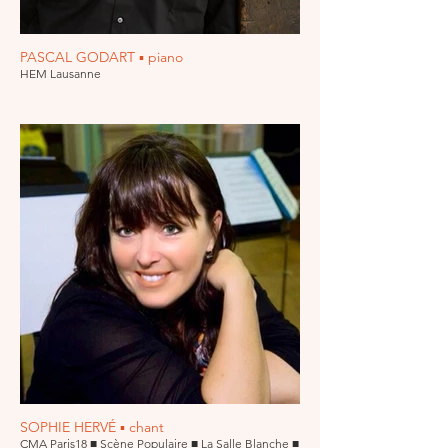
PASCAL GODART ▪ piano
HEM Lausanne
SOPHIE HERVÉ ▪ chant
CMA Paris18 ■ Scène Populaire ■ La Salle Blanche ■