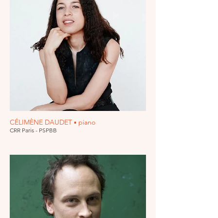
CÉLIMÈNE DAUDET ▪ piano
CRR Paris - PSPBB