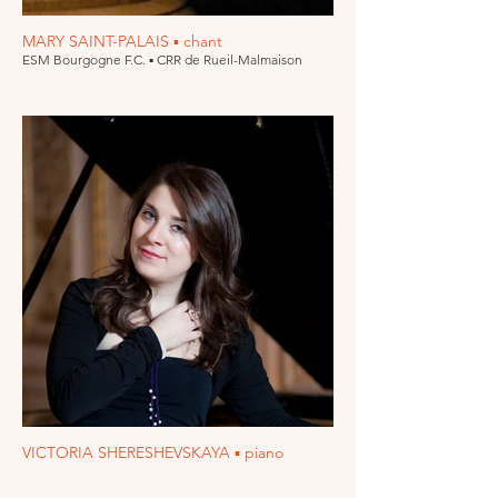
MARY SAINT-PALAIS ▪ chant
ESM Bourgogne F.C. ▪ CRR de Rueil-Malmaison
VICTORIA SHERESHEVSKAYA ▪ piano