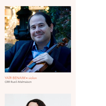
YAÏR BENAIM ▪ violon
CRR Rueil-Malmaison