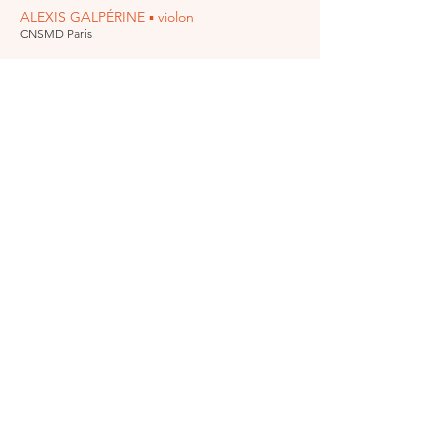
ALEXIS GALPÉRINE ▪ violon
CNSMD Paris
PASCAL GODART ▪ piano
HEM Lausanne